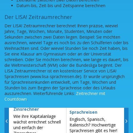
Datum-bis, Zeit-bis und Zeitspanne berechnen
Der LISA! Zeitraumrechner
Der LISA! Zeitraumrechner berechnet Ihnen präzise, wieviel
Jahre, Tage, Wochen, Monate, Studenten, Minuten oder
Sekunden zwischen zwei Daten liegen. Beispiel: Sie möchten
ausrechnen, wieviel Tage es noch bis zu den Schulferien oder bis
Weihnachten sind. Oder wieviel Stunden Sie noch Zeit haben, bis
Sie eine Klausur am Gymnasium oder an der Universität
schreiben. Oder Sie möchten berechnen, wie lange es dauert, bis
die Weltmeisterschaft (WM) oder die Bundesliga beginnt. Der
LISA Zeitraumrechner ist ein kostenloser Service von LISA!
Sprachreisen (www.lisa-sprachreisen.de). Er wurde ursprünglich
für Sprachreisenkunden entwickelt, um Tage, Wochen und
Stunden bis zum Beginn der Sprachreise oder des Urlaubs
auszurechnen. Weiterführende Links:
Zeitrechner mit
Countdown
.
Zinsrechner
Sch
Sprachreisen
Wie ihre Kapitalanlage
All
‹
›
Englisch, Spanisch,
wächst errechnet schnell
Schu
Italienisch? Hochwertige
und einfach der
Bun
Sprachreisen gibt es hier!