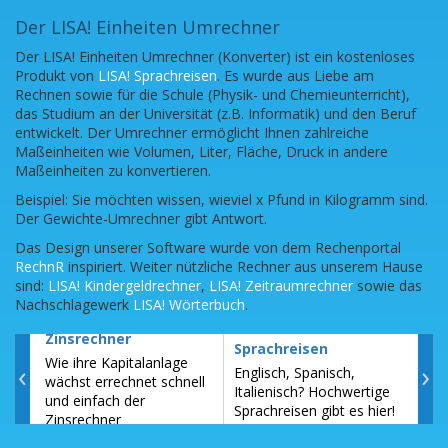
Der LISA! Einheiten Umrechner
Der LISA! Einheiten Umrechner (Konverter) ist ein kostenloses
Produkt von
LISA! Sprachreisen
. Es wurde aus Liebe am
Rechnen sowie für die Schule (Physik- und Chemieunterricht),
das Studium an der Universität (z.B. Informatik) und den Beruf
entwickelt. Der Umrechner ermöglicht Ihnen zahlreiche
Maßeinheiten wie Volumen, Liter, Fläche, Druck in andere
Maßeinheiten zu konvertieren.
Beispiel: Sie möchten wissen, wieviel x Pfund in Kilogramm sind.
Der Gewichte-Umrechner gibt Antwort.
Das Design unserer Software wurde von dem Rechenportal
RechnR
inspiriert. Weiter nützliche Rechner aus unserem Hause
sind:
LISA! Kindergeldrechner
,
LISA! Zeitraumrechner
sowie das
Nachschlagewerk
LISA! Wörterbuch
.
Zinsrechner
Sch
Sprachreisen
Wie ihre Kapitalanlage
All
‹
›
Englisch, Spanisch,
wächst errechnet schnell
Schu
Italienisch? Hochwertige
und einfach der
Bun
Sprachreisen gibt es hier!
Zinsrechner
Fer